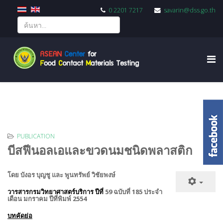
0 2201 7217
savarin@dss.go.th
PUBLICATION
บีสฟีนอลเอและขวดนมชนิดพลาสติก
โดย บังอร บุญชู และ พูนทรัพย์ วิชัยพงษ์
วารสารกรมวิทยาศาสตร์บริการ ปีที่
59 ฉบับที่ 185 ประจำ
เดือน มกราคม ปีที่พิมพ์ 2554
บทคัดย่อ