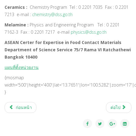
Ceramics :
Chemistry Program Tel : 0 2201 7035 Fax : 0 2201
7213 e-mail :
chemistry@dss.go.th
Melamine :
Physics and Engineering Program Tel : 0 2201
7162-3 Fax : 0 2201 7217 e-mail
physics@dss.go.th
ASEAN Certer for Expertise in Food Contact Materials
Department of Science Service 75/7 Rama VI Ratchathewi
Bangkok 10400
แผนที่ตั้งหน่วยงาน
{mosmap
width='500'|height='400'|lat='13.7651'|lon='100.5282'|zoom='17'|
}
ก่อนหน้า
ต่อไป