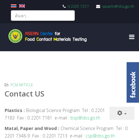
0 2201 7217
savarin@dss.go.th
FCM ARTICLE
Contact US
Plastics :
Biological Science Program Tel : 0 2201
7183 Fax : 0 2201 7181 e-mail :
bsp@dss.go.th
Matal, Paper and Wood :
Chemical Science Program Tel : 0
2201 7348-9 Fax : 0 2201 7213 e-mail :
csp@dss.go.th